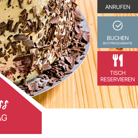
ANRUFEN
BUCHEN
BESTPREISGARANTIE
TISCH
RESERVIEREN
ss
AG